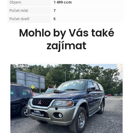
Objem:
1 499 ccm
Počet míst:
7
Počet dveří:
5
Mohlo by Vás také
zajímat