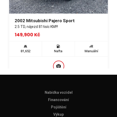
2002 Mitsubishi Pajero Sport
2.5 TD, nájezd 81tisíc KM!!!
149,900
Kč
81,652
Nafta
Manuální
Nabídka vozidel
Financování
Pojištění
Výkup