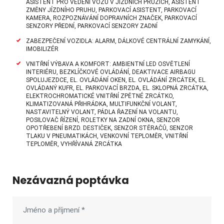
ASISTENT PRO VEDENÍ VOZU V JÍZDNÍCH PRUZÍCH, ASISTENT
ZMĚNY JÍZDNÍHO PRUHU, PARKOVACÍ ASISTENT, PARKOVACÍ
KAMERA, ROZPOZNÁVÁNÍ DOPRAVNÍCH ZNAČEK, PARKOVACÍ
SENZORY PŘEDNÍ, PARKOVACÍ SENZORY ZADNÍ
ZABEZPEČENÍ VOZIDLA: ALARM, DÁLKOVÉ CENTRÁLNÍ ZAMYKÁNÍ,
IMOBILIZÉR
VNITŘNÍ VÝBAVA A KOMFORT: AMBIENTNÍ LED OSVĚTLENÍ
INTERIÉRU, BEZKLÍČKOVÉ OVLÁDÁNÍ, DEAKTIVACE AIRBAGU
SPOLUJEZDCE, EL. OVLÁDÁNÍ OKEN, EL. OVLÁDÁNÍ ZRCÁTEK, EL.
OVLÁDANÝ KUFR, EL. PARKOVACÍ BRZDA, EL. SKLOPNÁ ZRCÁTKA,
ELEKTROCHROMATICKÉ VNITŘNÍ ZPĚTNÉ ZRCÁTKO,
KLIMATIZOVANÁ PŘIHRÁDKA, MULTIFUNKČNÍ VOLANT,
NASTAVITELNÝ VOLANT, PÁDLA ŘAZENÍ NA VOLANTU,
POSILOVAČ ŘÍZENÍ, ROLETKY NA ZADNÍ OKNA, SENZOR
OPOTŘEBENÍ BRZD. DESTIČEK, SENZOR STĚRAČŮ, SENZOR
TLAKU V PNEUMATIKÁCH, VENKOVNÍ TEPLOMĚR, VNITŘNÍ
TEPLOMĚR, VYHŘÍVANÁ ZRCÁTKA
Nezávazná poptávka